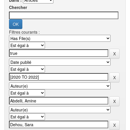
Dans :
Chercher
Filtres courants :