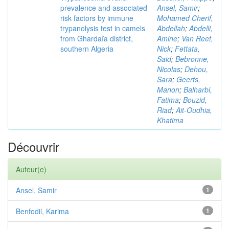
prevalence and associated
Ansel, Samir
;
risk factors by immune
Mohamed Cherif,
trypanolysis test in camels
Abdellah
;
Abdelli,
from Ghardaïa district,
Amine
;
Van Reet,
southern Algeria
Nick
;
Fettata,
Said
;
Bebronne,
Nicolas
;
Dehou,
Sara
;
Geerts,
Manon
;
Balharbi,
Fatima
;
Bouzid,
Riad
;
Ait-Oudhia,
Khatima
Découvrir
Auteur(e)
Ansel, Samir
1
Benfodil, Karima
1