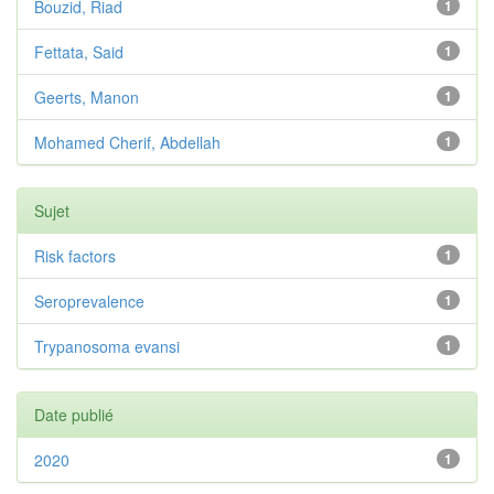
Bouzid, Riad
1
Fettata, Said
1
Geerts, Manon
1
Mohamed Cherif, Abdellah
1
Sujet
Risk factors
1
Seroprevalence
1
Trypanosoma evansi
1
Date publié
2020
1