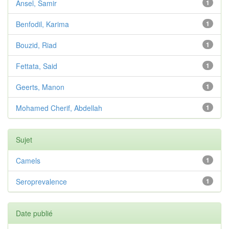
Ansel, Samir
1
Benfodil, Karima
1
Bouzid, Riad
1
Fettata, Said
1
Geerts, Manon
1
Mohamed Cherif, Abdellah
1
Sujet
Camels
1
Seroprevalence
1
Date publié