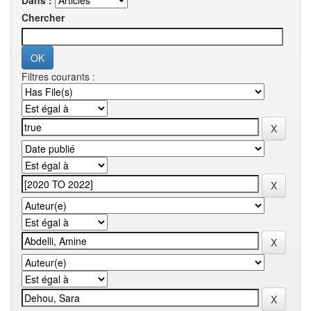
Dans :
Chercher
Filtres courants :