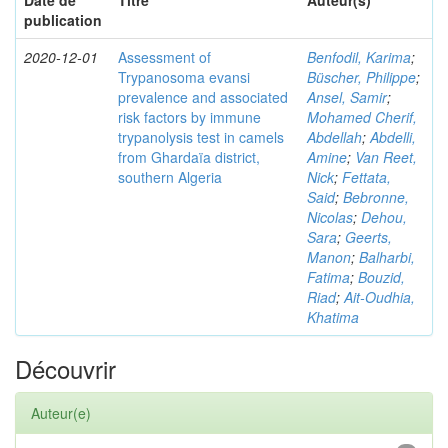
Date de
Titre
Auteur(s)
publication
2020-12-01
Assessment of
Benfodil, Karima
;
Trypanosoma evansi
Büscher, Philippe
;
prevalence and associated
Ansel, Samir
;
risk factors by immune
Mohamed Cherif,
trypanolysis test in camels
Abdellah
;
Abdelli,
from Ghardaïa district,
Amine
;
Van Reet,
southern Algeria
Nick
;
Fettata,
Said
;
Bebronne,
Nicolas
;
Dehou,
Sara
;
Geerts,
Manon
;
Balharbi,
Fatima
;
Bouzid,
Riad
;
Ait-Oudhia,
Khatima
Découvrir
Auteur(e)