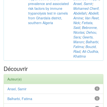
prevalence and associated
Ansel, Samir
;
risk factors by immune
Mohamed Cherif,
trypanolysis test in camels
Abdellah
;
Abdelli,
from Ghardaïa district,
Amine
;
Van Reet,
southern Algeria
Nick
;
Fettata,
Said
;
Bebronne,
Nicolas
;
Dehou,
Sara
;
Geerts,
Manon
;
Balharbi,
Fatima
;
Bouzid,
Riad
;
Ait-Oudhia,
Khatima
Découvrir
Auteur(e)
Ansel, Samir
1
Balharbi, Fatima
1