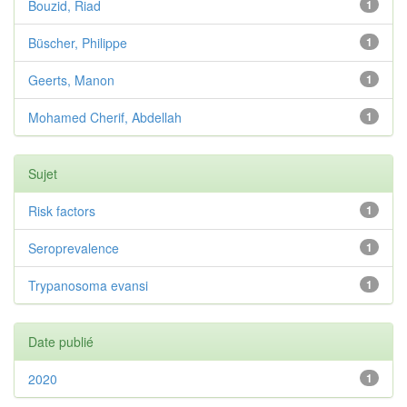
Bouzid, Riad
1
Büscher, Philippe
1
Geerts, Manon
1
Mohamed Cherif, Abdellah
1
Sujet
Risk factors
1
Seroprevalence
1
Trypanosoma evansi
1
Date publié
2020
1