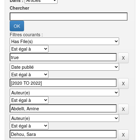
Dans :
Chercher
Filtres courants :