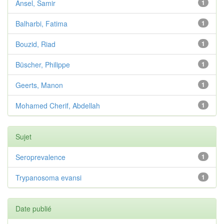
Ansel, Samir
1
Balharbi, Fatima
1
Bouzid, Riad
1
Büscher, Philippe
1
Geerts, Manon
1
Mohamed Cherif, Abdellah
1
Sujet
Seroprevalence
1
Trypanosoma evansi
1
Date publié