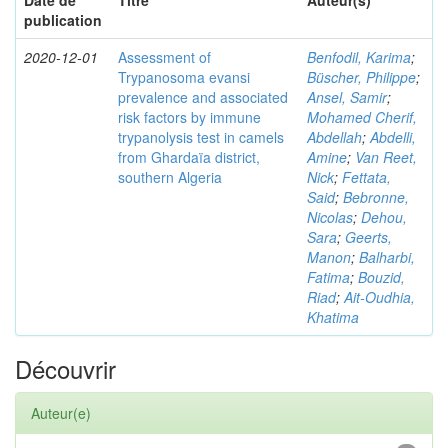
Date de
Titre
Auteur(s)
publication
2020-12-01
Assessment of
Benfodil, Karima
;
Trypanosoma evansi
Büscher, Philippe
;
prevalence and associated
Ansel, Samir
;
risk factors by immune
Mohamed Cherif,
trypanolysis test in camels
Abdellah
;
Abdelli,
from Ghardaïa district,
Amine
;
Van Reet,
southern Algeria
Nick
;
Fettata,
Said
;
Bebronne,
Nicolas
;
Dehou,
Sara
;
Geerts,
Manon
;
Balharbi,
Fatima
;
Bouzid,
Riad
;
Ait-Oudhia,
Khatima
Découvrir
Auteur(e)