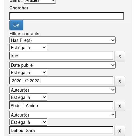
Dans :
Chercher
Filtres courants :