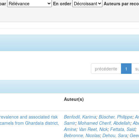
par
En order
Auteurs par reco
précédente
1
s
Auteur(s)
evalence and associated risk
Benfodil, Karima
;
Büscher, Philippe
;
A
 camels from Ghardaïa district,
Samir
;
Mohamed Cherif, Abdellah
;
Abd
Amine
;
Van Reet, Nick
;
Fettata, Said
;
Bebronne, Nicolas
;
Dehou, Sara
;
Geer