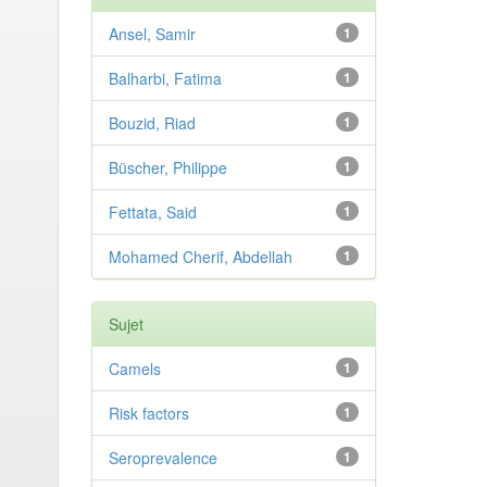
Ansel, Samir
1
Balharbi, Fatima
1
Bouzid, Riad
1
Büscher, Philippe
1
Fettata, Said
1
Mohamed Cherif, Abdellah
1
Sujet
Camels
1
Risk factors
1
Seroprevalence
1