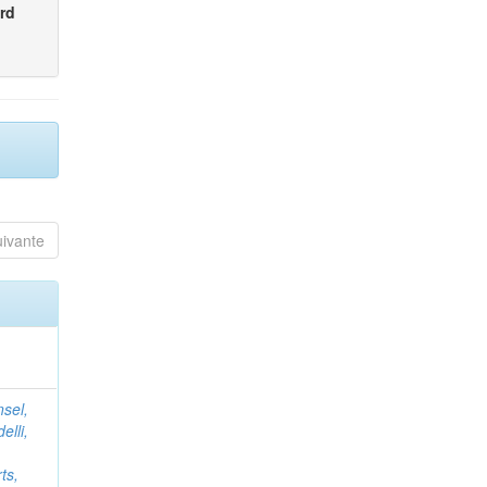
rd
uivante
nsel,
elli,
ts,