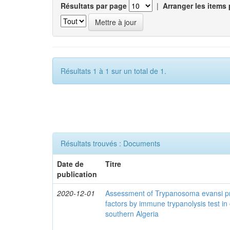
Résultats par page
|
Arranger les items 
Résultats 1 à 1 sur un total de 1.
Résultats trouvés : Documents
Date de
Titre
publication
2020-12-01
Assessment of Trypanosoma evansi pr
factors by immune trypanolysis test in
southern Algeria