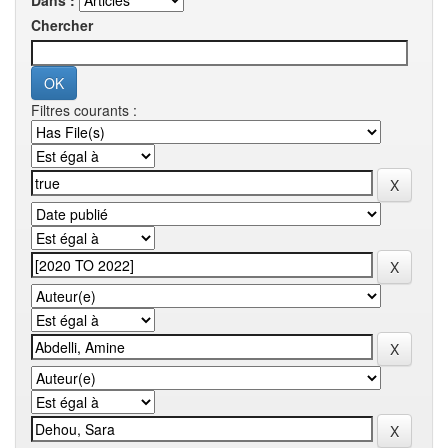
Dans :
Chercher
Filtres courants :