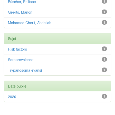
Büscher, Philippe
1
Geerts, Manon
1
Mohamed Cherif, Abdellah
1
Sujet
Risk factors
1
Seroprevalence
1
Trypanosoma evansi
1
Date publié
2020
1