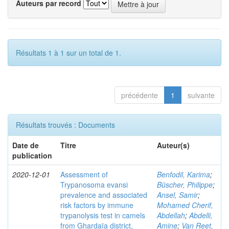
Auteurs par record
Résultats 1 à 1 sur un total de 1.
précédente
1
suivante
Résultats trouvés : Documents
Date de
Titre
Auteur(s)
publication
2020-12-01
Assessment of
Benfodil, Karima
;
Trypanosoma evansi
Büscher, Philippe
;
prevalence and associated
Ansel, Samir
;
risk factors by immune
Mohamed Cherif,
trypanolysis test in camels
Abdellah
;
Abdelli,
from Ghardaïa district,
Amine
;
Van Reet,