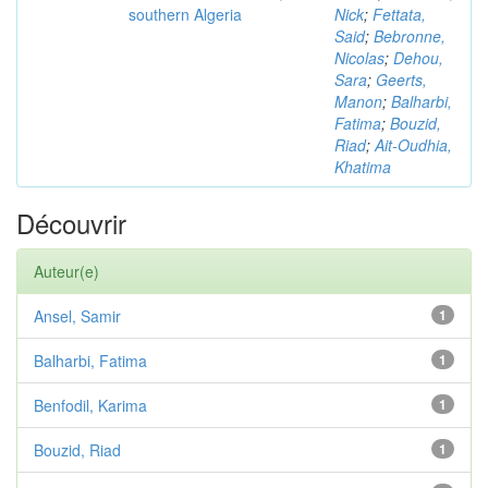
southern Algeria
Nick
;
Fettata,
Said
;
Bebronne,
Nicolas
;
Dehou,
Sara
;
Geerts,
Manon
;
Balharbi,
Fatima
;
Bouzid,
Riad
;
Ait-Oudhia,
Khatima
Découvrir
Auteur(e)
Ansel, Samir
1
Balharbi, Fatima
1
Benfodil, Karima
1
Bouzid, Riad
1