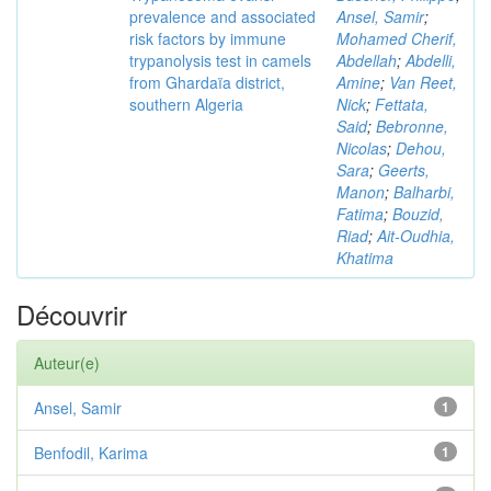
prevalence and associated
Ansel, Samir
;
risk factors by immune
Mohamed Cherif,
trypanolysis test in camels
Abdellah
;
Abdelli,
from Ghardaïa district,
Amine
;
Van Reet,
southern Algeria
Nick
;
Fettata,
Said
;
Bebronne,
Nicolas
;
Dehou,
Sara
;
Geerts,
Manon
;
Balharbi,
Fatima
;
Bouzid,
Riad
;
Ait-Oudhia,
Khatima
Découvrir
Auteur(e)
Ansel, Samir
1
Benfodil, Karima
1