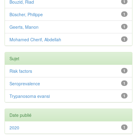
Bouzid, Riad
1
Büscher, Philippe
1
Geerts, Manon
1
Mohamed Cherif, Abdellah
1
Sujet
Risk factors
1
Seroprevalence
1
Trypanosoma evansi
1
Date publié
2020
1