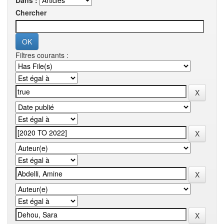
Dans :
Chercher
Filtres courants :