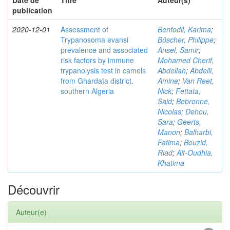
Date de
Titre
Auteur(s)
publication
2020-12-01
Assessment of
Benfodil, Karima
;
Trypanosoma evansi
Büscher, Philippe
;
prevalence and associated
Ansel, Samir
;
risk factors by immune
Mohamed Cherif,
trypanolysis test in camels
Abdellah
;
Abdelli,
from Ghardaïa district,
Amine
;
Van Reet,
southern Algeria
Nick
;
Fettata,
Said
;
Bebronne,
Nicolas
;
Dehou,
Sara
;
Geerts,
Manon
;
Balharbi,
Fatima
;
Bouzid,
Riad
;
Ait-Oudhia,
Khatima
Découvrir
Auteur(e)