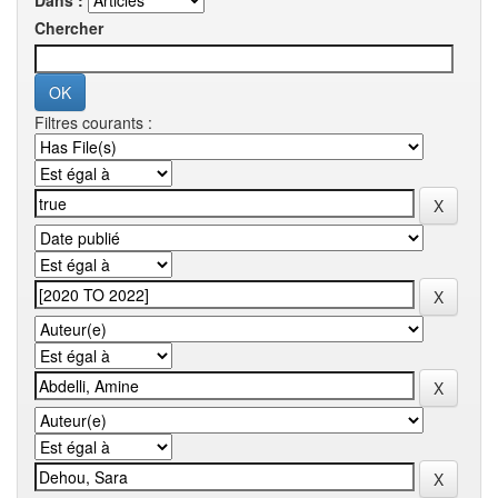
Dans :
Chercher
Filtres courants :