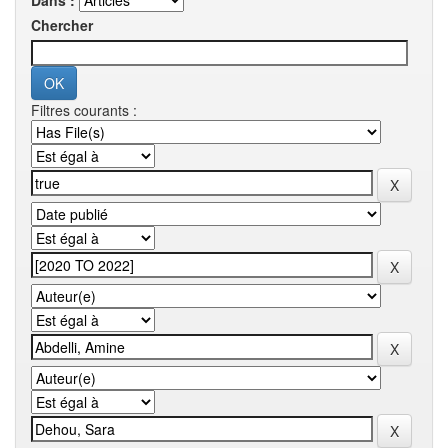
Dans :
Chercher
Filtres courants :