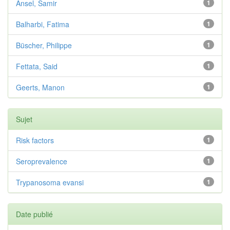
Ansel, Samir
1
Balharbi, Fatima
1
Büscher, Philippe
1
Fettata, Said
1
Geerts, Manon
1
Sujet
Risk factors
1
Seroprevalence
1
Trypanosoma evansi
1
Date publié