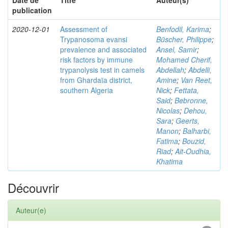
Date de
Titre
Auteur(s)
publication
2020-12-01
Assessment of
Benfodil, Karima
;
Trypanosoma evansi
Büscher, Philippe
;
prevalence and associated
Ansel, Samir
;
risk factors by immune
Mohamed Cherif,
trypanolysis test in camels
Abdellah
;
Abdelli,
from Ghardaïa district,
Amine
;
Van Reet,
southern Algeria
Nick
;
Fettata,
Said
;
Bebronne,
Nicolas
;
Dehou,
Sara
;
Geerts,
Manon
;
Balharbi,
Fatima
;
Bouzid,
Riad
;
Ait-Oudhia,
Khatima
Découvrir
Auteur(e)