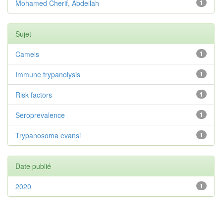
Mohamed Cherif, Abdellah
1
Sujet
Camels
1
Immune trypanolysis
1
Risk factors
1
Seroprevalence
1
Trypanosoma evansi
1
Date publié
2020
1