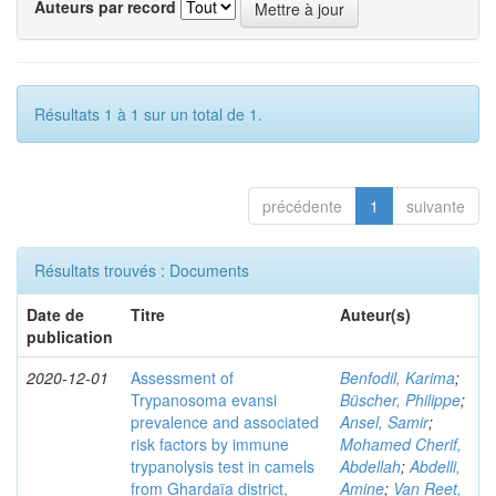
Auteurs par record
Résultats 1 à 1 sur un total de 1.
précédente
1
suivante
Résultats trouvés : Documents
Date de
Titre
Auteur(s)
publication
2020-12-01
Assessment of
Benfodil, Karima
;
Trypanosoma evansi
Büscher, Philippe
;
prevalence and associated
Ansel, Samir
;
risk factors by immune
Mohamed Cherif,
trypanolysis test in camels
Abdellah
;
Abdelli,
from Ghardaïa district,
Amine
;
Van Reet,