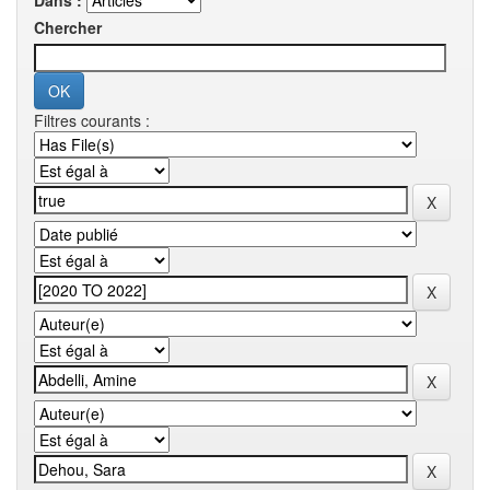
Dans :
Chercher
Filtres courants :