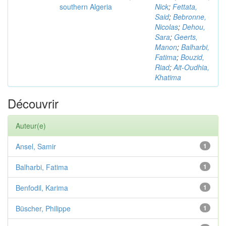
southern Algeria
Nick
;
Fettata,
Said
;
Bebronne,
Nicolas
;
Dehou,
Sara
;
Geerts,
Manon
;
Balharbi,
Fatima
;
Bouzid,
Riad
;
Ait-Oudhia,
Khatima
Découvrir
Auteur(e)
Ansel, Samir
1
Balharbi, Fatima
1
Benfodil, Karima
1
Büscher, Philippe
1