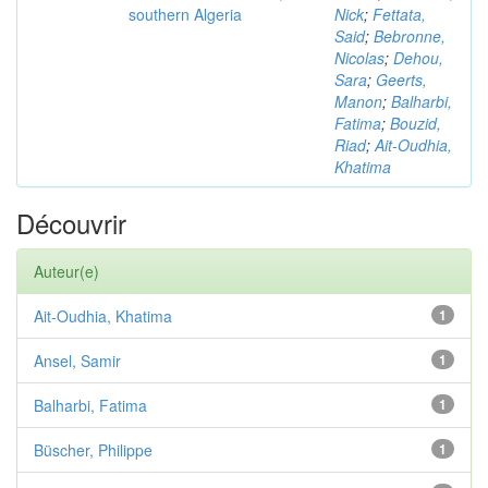
southern Algeria
Nick
;
Fettata,
Said
;
Bebronne,
Nicolas
;
Dehou,
Sara
;
Geerts,
Manon
;
Balharbi,
Fatima
;
Bouzid,
Riad
;
Ait-Oudhia,
Khatima
Découvrir
Auteur(e)
Ait-Oudhia, Khatima
1
Ansel, Samir
1
Balharbi, Fatima
1
Büscher, Philippe
1