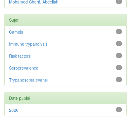
Mohamed Cherif, Abdellah
1
Sujet
Camels
1
Immune trypanolysis
1
Risk factors
1
Seroprevalence
1
Trypanosoma evansi
1
Date publié
2020
1