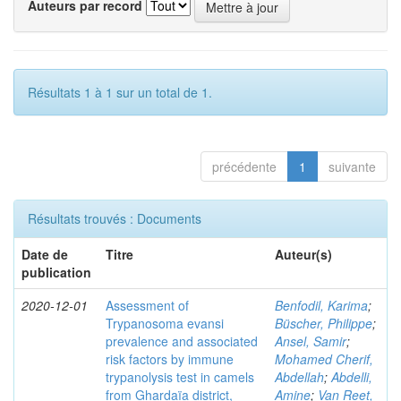
Auteurs par record
Résultats 1 à 1 sur un total de 1.
précédente
1
suivante
Résultats trouvés : Documents
Date de
Titre
Auteur(s)
publication
2020-12-01
Assessment of
Benfodil, Karima
;
Trypanosoma evansi
Büscher, Philippe
;
prevalence and associated
Ansel, Samir
;
risk factors by immune
Mohamed Cherif,
trypanolysis test in camels
Abdellah
;
Abdelli,
from Ghardaïa district,
Amine
;
Van Reet,