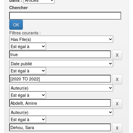
Dans :
Chercher
Filtres courants :