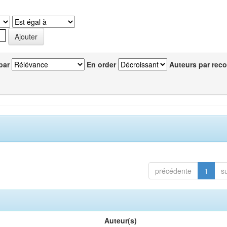
par
En order
Auteurs par reco
précédente
1
s
Auteur(s)