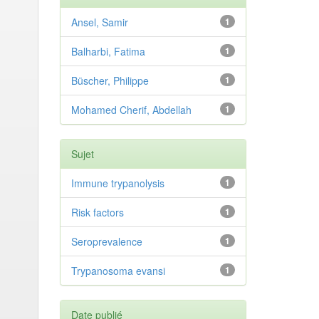
Ansel, Samir
1
Balharbi, Fatima
1
Büscher, Philippe
1
Mohamed Cherif, Abdellah
1
Sujet
Immune trypanolysis
1
Risk factors
1
Seroprevalence
1
Trypanosoma evansi
1
Date publié