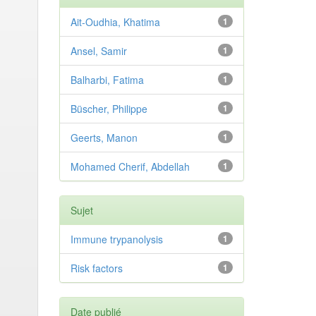
Ait-Oudhia, Khatima
1
Ansel, Samir
1
Balharbi, Fatima
1
Büscher, Philippe
1
Geerts, Manon
1
Mohamed Cherif, Abdellah
1
Sujet
Immune trypanolysis
1
Risk factors
1
Date publié