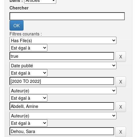
Dans :
Chercher
Filtres courants :