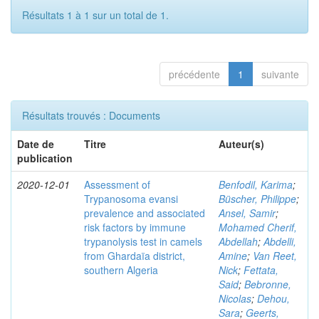
Résultats 1 à 1 sur un total de 1.
précédente
1
suivante
Résultats trouvés : Documents
Date de
Titre
Auteur(s)
publication
2020-12-01
Assessment of
Benfodil, Karima
;
Trypanosoma evansi
Büscher, Philippe
;
prevalence and associated
Ansel, Samir
;
risk factors by immune
Mohamed Cherif,
trypanolysis test in camels
Abdellah
;
Abdelli,
from Ghardaïa district,
Amine
;
Van Reet,
southern Algeria
Nick
;
Fettata,
Said
;
Bebronne,
Nicolas
;
Dehou,
Sara
;
Geerts,