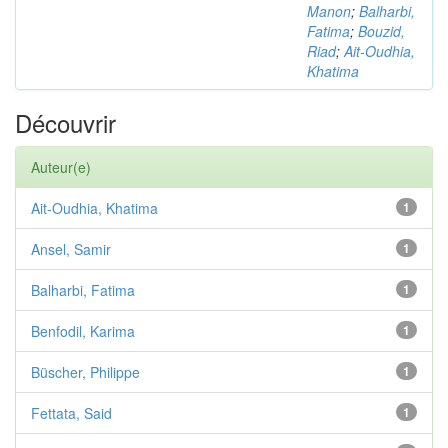
Manon
;
Balharbi,
Fatima
;
Bouzid,
Riad
;
Ait-Oudhia,
Khatima
Découvrir
Auteur(e)
Ait-Oudhia, Khatima
1
Ansel, Samir
1
Balharbi, Fatima
1
Benfodil, Karima
1
Büscher, Philippe
1
Fettata, Said
1