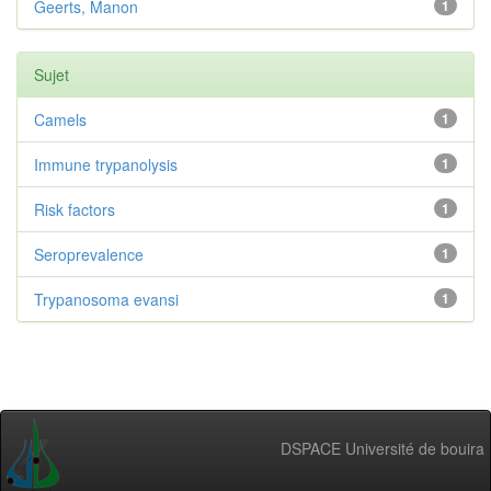
Geerts, Manon
1
Sujet
Camels
1
Immune trypanolysis
1
Risk factors
1
Seroprevalence
1
Trypanosoma evansi
1
DSPACE Université de bouira