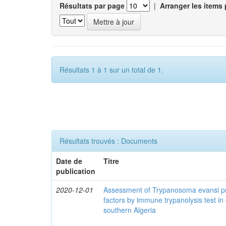
Résultats par page
|
Arranger les items 
Résultats 1 à 1 sur un total de 1.
Résultats trouvés : Documents
Date de
Titre
publication
2020-12-01
Assessment of Trypanosoma evansi pr
factors by immune trypanolysis test in
southern Algeria