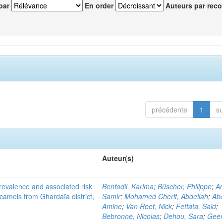
par
En order
Auteurs par reco
précédente
1
s
Auteur(s)
evalence and associated risk
Benfodil, Karima
;
Büscher, Philippe
;
A
 camels from Ghardaïa district,
Samir
;
Mohamed Cherif, Abdellah
;
Abd
Amine
;
Van Reet, Nick
;
Fettata, Said
;
Bebronne, Nicolas
;
Dehou, Sara
;
Geer