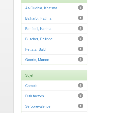
Ait-Oudhia, Khatima
1
Balharbi, Fatima
1
Benfodil, Karima
1
Büscher, Philippe
1
Fettata, Said
1
Geerts, Manon
1
Sujet
Camels
1
Risk factors
1
Seroprevalence
1