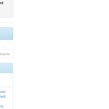
rd
uivante
nsel,
elli,
ts,