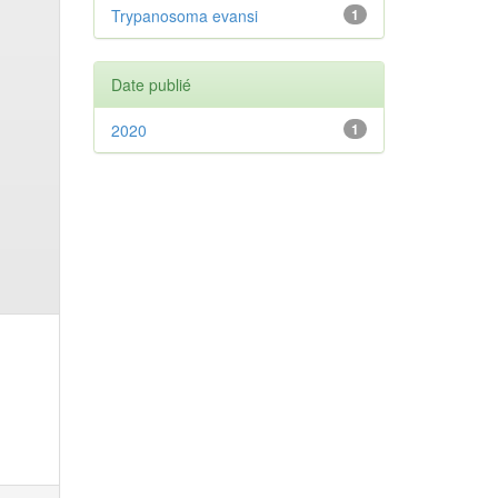
Trypanosoma evansi
1
Date publié
2020
1