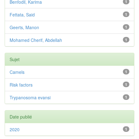
Benfodil, Karima
1
Fettata, Said
1
Geerts, Manon
1
Mohamed Cherif, Abdellah
1
Sujet
Camels
1
Risk factors
1
Trypanosoma evansi
1
Date publié
2020
1