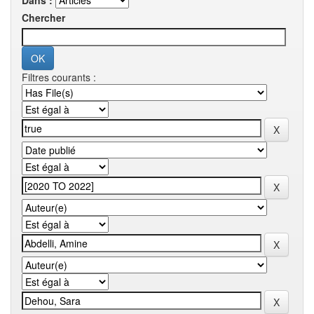
Dans :
Chercher
Filtres courants :