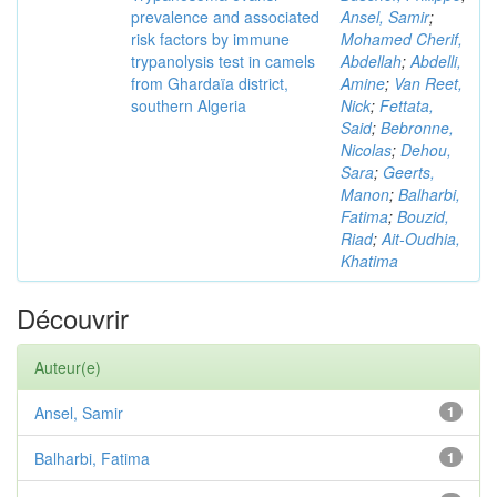
prevalence and associated
Ansel, Samir
;
risk factors by immune
Mohamed Cherif,
trypanolysis test in camels
Abdellah
;
Abdelli,
from Ghardaïa district,
Amine
;
Van Reet,
southern Algeria
Nick
;
Fettata,
Said
;
Bebronne,
Nicolas
;
Dehou,
Sara
;
Geerts,
Manon
;
Balharbi,
Fatima
;
Bouzid,
Riad
;
Ait-Oudhia,
Khatima
Découvrir
Auteur(e)
Ansel, Samir
1
Balharbi, Fatima
1