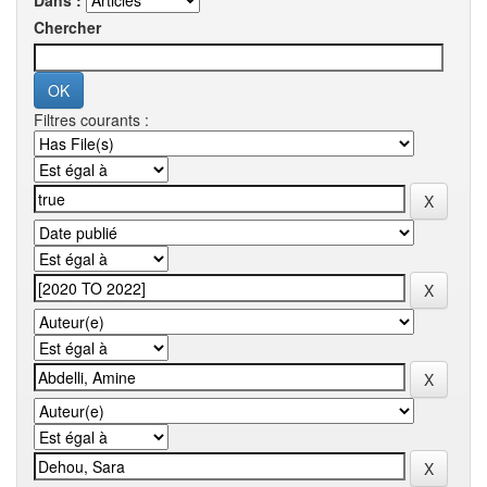
Dans :
Chercher
Filtres courants :