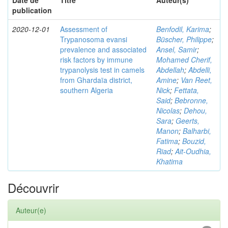
Date de
Titre
Auteur(s)
publication
2020-12-01
Assessment of
Benfodil, Karima
;
Trypanosoma evansi
Büscher, Philippe
;
prevalence and associated
Ansel, Samir
;
risk factors by immune
Mohamed Cherif,
trypanolysis test in camels
Abdellah
;
Abdelli,
from Ghardaïa district,
Amine
;
Van Reet,
southern Algeria
Nick
;
Fettata,
Said
;
Bebronne,
Nicolas
;
Dehou,
Sara
;
Geerts,
Manon
;
Balharbi,
Fatima
;
Bouzid,
Riad
;
Ait-Oudhia,
Khatima
Découvrir
Auteur(e)