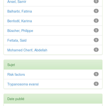
Ansel, Samir
1
Balharbi, Fatima
1
Benfodil, Karima
1
Büscher, Philippe
1
Fettata, Said
1
Mohamed Cherif, Abdellah
1
Sujet
Risk factors
1
Trypanosoma evansi
1
Date publié