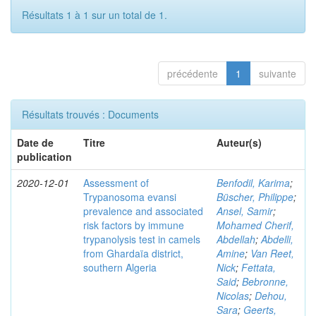
Résultats 1 à 1 sur un total de 1.
précédente
1
suivante
Résultats trouvés : Documents
Date de
Titre
Auteur(s)
publication
2020-12-01
Assessment of
Benfodil, Karima
;
Trypanosoma evansi
Büscher, Philippe
;
prevalence and associated
Ansel, Samir
;
risk factors by immune
Mohamed Cherif,
trypanolysis test in camels
Abdellah
;
Abdelli,
from Ghardaïa district,
Amine
;
Van Reet,
southern Algeria
Nick
;
Fettata,
Said
;
Bebronne,
Nicolas
;
Dehou,
Sara
;
Geerts,