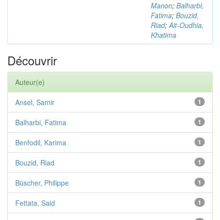
Manon
;
Balharbi,
Fatima
;
Bouzid,
Riad
;
Ait-Oudhia,
Khatima
Découvrir
Auteur(e)
Ansel, Samir
1
Balharbi, Fatima
1
Benfodil, Karima
1
Bouzid, Riad
1
Büscher, Philippe
1
Fettata, Said
1