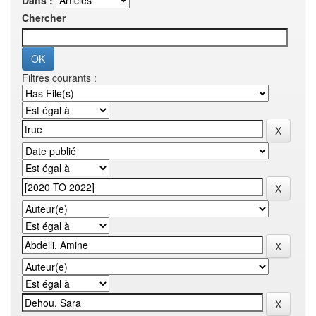
Dans :
Chercher
Filtres courants :