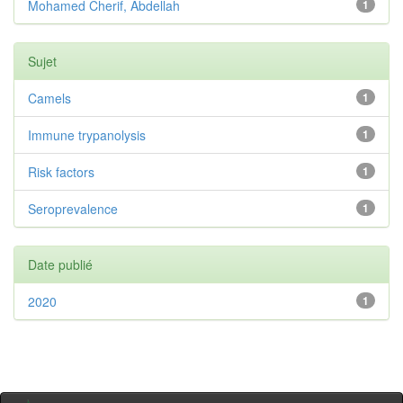
Mohamed Cherif, Abdellah
1
Sujet
Camels
1
Immune trypanolysis
1
Risk factors
1
Seroprevalence
1
Date publié
2020
1