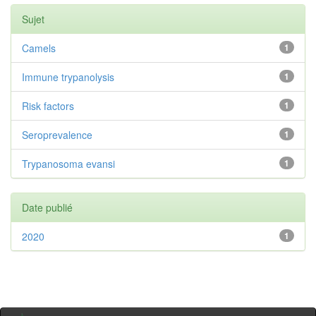
Sujet
Camels
1
Immune trypanolysis
1
Risk factors
1
Seroprevalence
1
Trypanosoma evansi
1
Date publié
2020
1