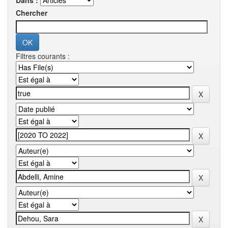
Dans :
Chercher
Filtres courants :