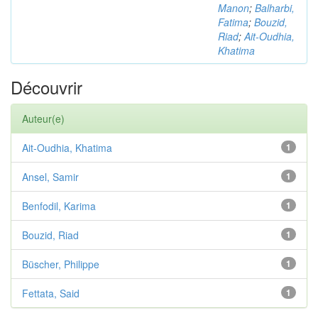
Manon
;
Balharbi,
Fatima
;
Bouzid,
Riad
;
Ait-Oudhia,
Khatima
Découvrir
Auteur(e)
Ait-Oudhia, Khatima
1
Ansel, Samir
1
Benfodil, Karima
1
Bouzid, Riad
1
Büscher, Philippe
1
Fettata, Said
1