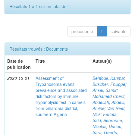
Résultats 1 à 1 sur un total de 1.
précédente
1
suivante
Résultats trouvés : Documents
Date de
Titre
Auteur(s)
publication
2020-12-01
Assessment of
Benfodil, Karima
;
Trypanosoma evansi
Büscher, Philippe
;
prevalence and associated
Ansel, Samir
;
risk factors by immune
Mohamed Cherif,
trypanolysis test in camels
Abdellah
;
Abdelli,
from Ghardaïa district,
Amine
;
Van Reet,
southern Algeria
Nick
;
Fettata,
Said
;
Bebronne,
Nicolas
;
Dehou,
Sara
;
Geerts,