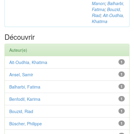
Manon
;
Balharbi,
Fatima
;
Bouzid,
Riad
;
Ait-Oudhia,
Khatima
Découvrir
Auteur(e)
Ait-Oudhia, Khatima
1
Ansel, Samir
1
Balharbi, Fatima
1
Benfodil, Karima
1
Bouzid, Riad
1
Büscher, Philippe
1