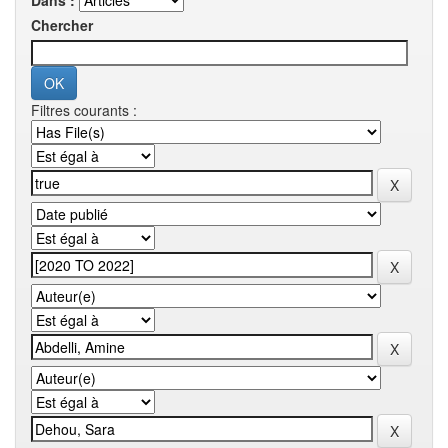
Dans :
Chercher
Filtres courants :