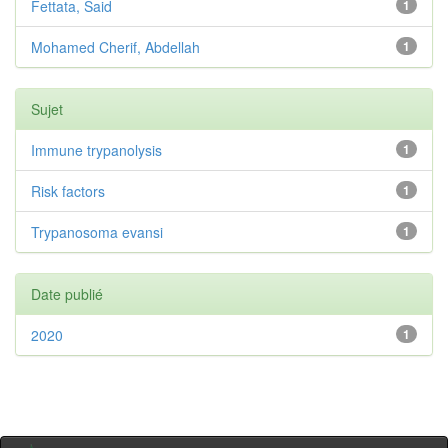
Fettata, Said
1
Mohamed Cherif, Abdellah
1
Sujet
Immune trypanolysis
1
Risk factors
1
Trypanosoma evansi
1
Date publié
2020
1