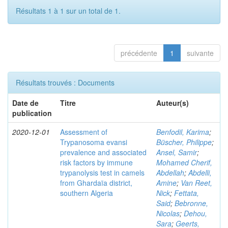
Résultats 1 à 1 sur un total de 1.
précédente
1
suivante
Résultats trouvés : Documents
Date de
Titre
Auteur(s)
publication
2020-12-01
Assessment of
Benfodil, Karima
;
Trypanosoma evansi
Büscher, Philippe
;
prevalence and associated
Ansel, Samir
;
risk factors by immune
Mohamed Cherif,
trypanolysis test in camels
Abdellah
;
Abdelli,
from Ghardaïa district,
Amine
;
Van Reet,
southern Algeria
Nick
;
Fettata,
Said
;
Bebronne,
Nicolas
;
Dehou,
Sara
;
Geerts,