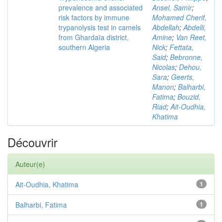
prevalence and associated
Ansel, Samir
;
risk factors by immune
Mohamed Cherif,
trypanolysis test in camels
Abdellah
;
Abdelli,
from Ghardaïa district,
Amine
;
Van Reet,
southern Algeria
Nick
;
Fettata,
Said
;
Bebronne,
Nicolas
;
Dehou,
Sara
;
Geerts,
Manon
;
Balharbi,
Fatima
;
Bouzid,
Riad
;
Ait-Oudhia,
Khatima
Découvrir
Auteur(e)
Ait-Oudhia, Khatima
1
Balharbi, Fatima
1