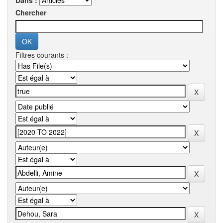
Dans :
Chercher
Filtres courants :