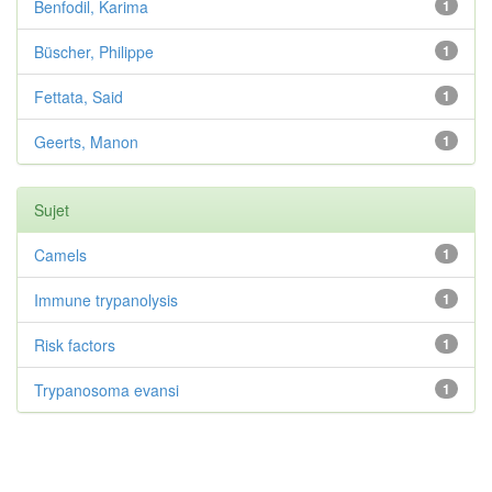
Benfodil, Karima
1
Büscher, Philippe
1
Fettata, Said
1
Geerts, Manon
1
Sujet
Camels
1
Immune trypanolysis
1
Risk factors
1
Trypanosoma evansi
1