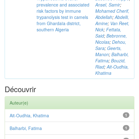
prevalence and associated
Ansel, Samir
;
risk factors by immune
Mohamed Cherif,
trypanolysis test in camels
Abdellah
;
Abdelli,
from Ghardaïa district,
Amine
;
Van Reet,
southern Algeria
Nick
;
Fettata,
Said
;
Bebronne,
Nicolas
;
Dehou,
Sara
;
Geerts,
Manon
;
Balharbi,
Fatima
;
Bouzid,
Riad
;
Ait-Oudhia,
Khatima
Découvrir
Auteur(e)
Ait-Oudhia, Khatima
1
Balharbi, Fatima
1