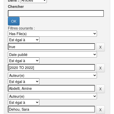
Dans :
Chercher
Filtres courants :