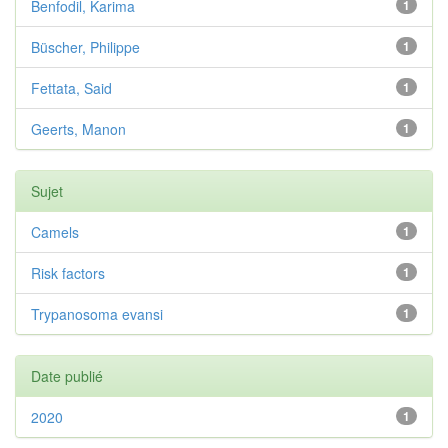
Benfodil, Karima
1
Büscher, Philippe
1
Fettata, Said
1
Geerts, Manon
1
Sujet
Camels
1
Risk factors
1
Trypanosoma evansi
1
Date publié
2020
1