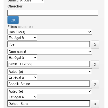
Dans :
Chercher
Filtres courants :