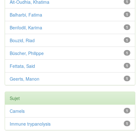
Ait-Oudhia, Khatima
1
Balharbi, Fatima
1
Benfodil, Karima
1
Bouzid, Riad
1
Büscher, Philippe
1
Fettata, Said
1
Geerts, Manon
1
Sujet
Camels
1
Immune trypanolysis
1