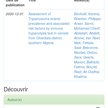
Date de
Titre
Auteur(s)
publication
2020-12-01
Assessment of
Benfodil, Karima
;
Trypanosoma evansi
Büscher, Philippe
;
prevalence and associated
Ansel, Samir
;
risk factors by immune
Mohamed Cherif,
trypanolysis test in camels
Abdellah
;
Abdelli,
from Ghardaïa district,
Amine
;
Van Reet,
southern Algeria
Nick
;
Fettata,
Said
;
Bebronne,
Nicolas
;
Dehou,
Sara
;
Geerts,
Manon
;
Balharbi,
Fatima
;
Bouzid,
Riad
;
Ait-Oudhia,
Khatima
Découvrir
Auteur(e)