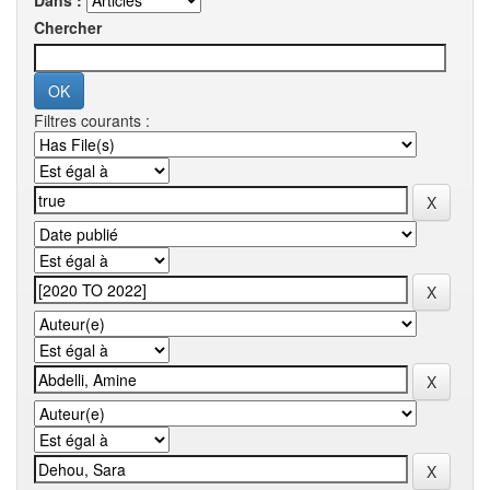
Dans :
Chercher
Filtres courants :