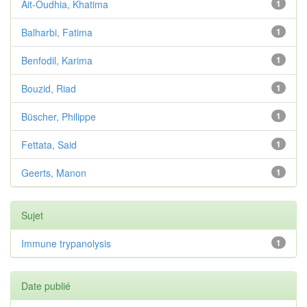
Ait-Oudhia, Khatima
1
Balharbi, Fatima
1
Benfodil, Karima
1
Bouzid, Riad
1
Büscher, Philippe
1
Fettata, Said
1
Geerts, Manon
1
Sujet
Immune trypanolysis
1
Date publié