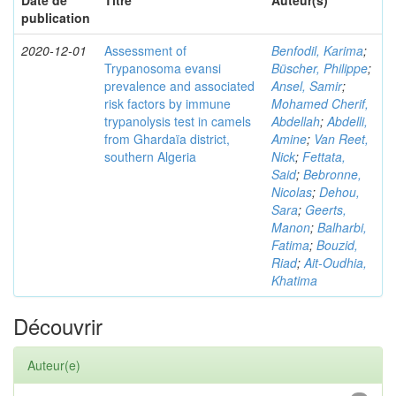
Date de
Titre
Auteur(s)
publication
2020-12-01
Assessment of
Benfodil, Karima
;
Trypanosoma evansi
Büscher, Philippe
;
prevalence and associated
Ansel, Samir
;
risk factors by immune
Mohamed Cherif,
trypanolysis test in camels
Abdellah
;
Abdelli,
from Ghardaïa district,
Amine
;
Van Reet,
southern Algeria
Nick
;
Fettata,
Said
;
Bebronne,
Nicolas
;
Dehou,
Sara
;
Geerts,
Manon
;
Balharbi,
Fatima
;
Bouzid,
Riad
;
Ait-Oudhia,
Khatima
Découvrir
Auteur(e)