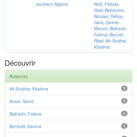
southern Algeria
Nick
;
Fettata,
Said
;
Bebronne,
Nicolas
;
Dehou,
Sara
;
Geerts,
Manon
;
Balharbi,
Fatima
;
Bouzid,
Riad
;
Ait-Oudhia,
Khatima
Découvrir
Auteur(e)
Ait-Oudhia, Khatima
1
Ansel, Samir
1
Balharbi, Fatima
1
Benfodil, Karima
1