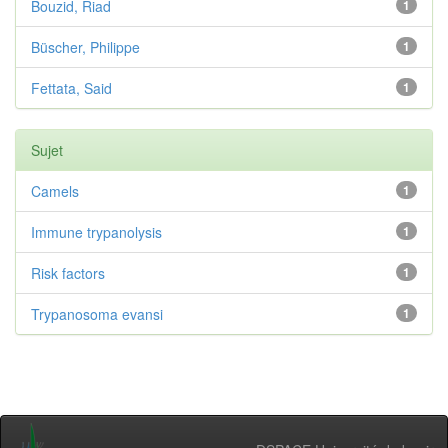
Bouzid, Riad
1
Büscher, Philippe
1
Fettata, Said
1
Sujet
Camels
1
Immune trypanolysis
1
Risk factors
1
Trypanosoma evansi
1