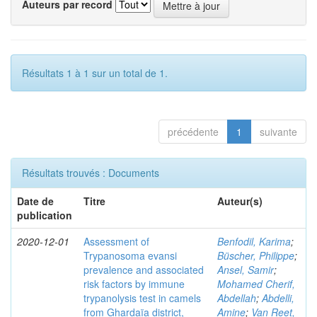
Auteurs par record
Résultats 1 à 1 sur un total de 1.
précédente
1
suivante
Résultats trouvés : Documents
Date de
Titre
Auteur(s)
publication
2020-12-01
Assessment of
Benfodil, Karima
;
Trypanosoma evansi
Büscher, Philippe
;
prevalence and associated
Ansel, Samir
;
risk factors by immune
Mohamed Cherif,
trypanolysis test in camels
Abdellah
;
Abdelli,
from Ghardaïa district,
Amine
;
Van Reet,