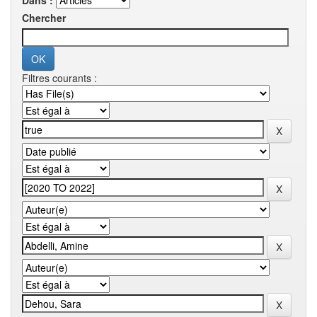
Dans :
Chercher
Filtres courants :