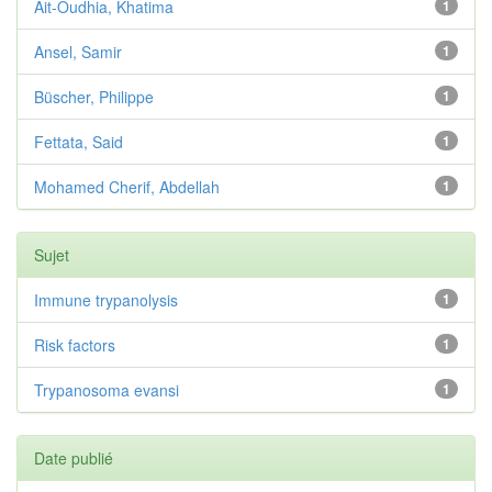
Ait-Oudhia, Khatima
1
Ansel, Samir
1
Büscher, Philippe
1
Fettata, Said
1
Mohamed Cherif, Abdellah
1
Sujet
Immune trypanolysis
1
Risk factors
1
Trypanosoma evansi
1
Date publié