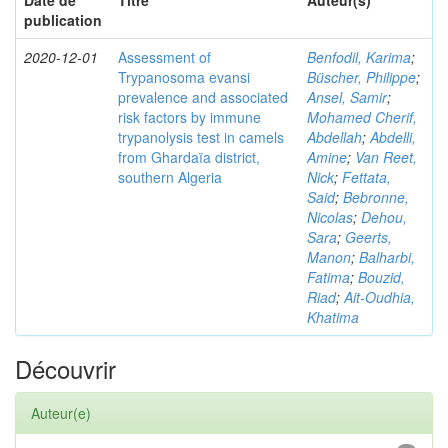
Date de
Titre
Auteur(s)
publication
2020-12-01
Assessment of
Benfodil, Karima
;
Trypanosoma evansi
Büscher, Philippe
;
prevalence and associated
Ansel, Samir
;
risk factors by immune
Mohamed Cherif,
trypanolysis test in camels
Abdellah
;
Abdelli,
from Ghardaïa district,
Amine
;
Van Reet,
southern Algeria
Nick
;
Fettata,
Said
;
Bebronne,
Nicolas
;
Dehou,
Sara
;
Geerts,
Manon
;
Balharbi,
Fatima
;
Bouzid,
Riad
;
Ait-Oudhia,
Khatima
Découvrir
Auteur(e)