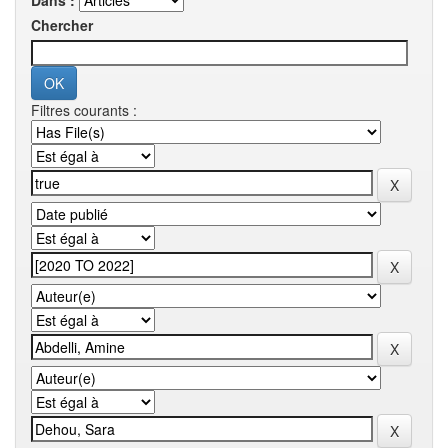
Dans :
Chercher
Filtres courants :