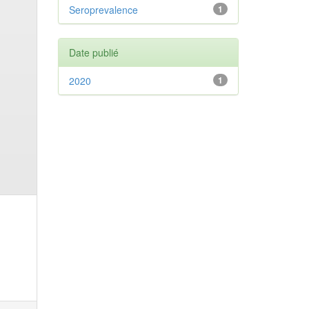
Seroprevalence
1
Date publié
2020
1