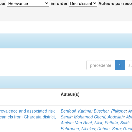
par
En order
Auteurs par reco
précédente
1
s
Auteur(s)
evalence and associated risk
Benfodil, Karima
;
Büscher, Philippe
;
A
 camels from Ghardaïa district,
Samir
;
Mohamed Cherif, Abdellah
;
Abd
Amine
;
Van Reet, Nick
;
Fettata, Said
;
Bebronne, Nicolas
;
Dehou, Sara
;
Geer