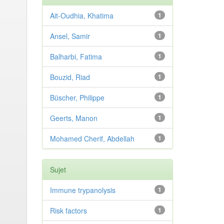
Ait-Oudhia, Khatima
1
Ansel, Samir
1
Balharbi, Fatima
1
Bouzid, Riad
1
Büscher, Philippe
1
Geerts, Manon
1
Mohamed Cherif, Abdellah
1
Sujet
Immune trypanolysis
1
Risk factors
1