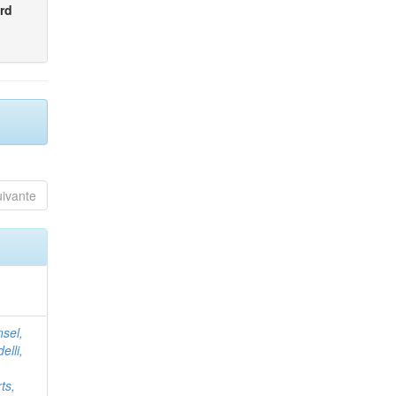
rd
uivante
nsel,
elli,
ts,