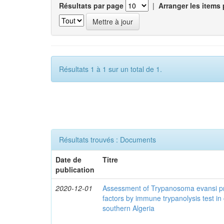
Résultats par page
|
Arranger les items 
Résultats 1 à 1 sur un total de 1.
Résultats trouvés : Documents
Date de
Titre
publication
2020-12-01
Assessment of Trypanosoma evansi pr
factors by immune trypanolysis test in
southern Algeria