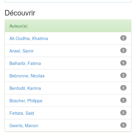
Découvrir
Auteur(e)
Ait-Oudhia, Khatima
1
Ansel, Samir
1
Balharbi, Fatima
1
Bebronne, Nicolas
1
Benfodil, Karima
1
Büscher, Philippe
1
Fettata, Said
1
Geerts, Manon
1