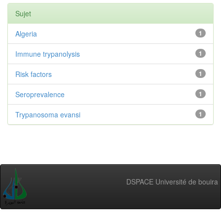
Sujet
Algeria
1
Immune trypanolysis
1
Risk factors
1
Seroprevalence
1
Trypanosoma evansi
1
DSPACE Université de bouira