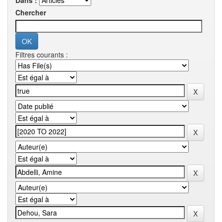
Dans :
Chercher
Filtres courants :