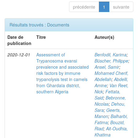
précédente
1
suivante
Résultats trouvés : Documents
Date de
Titre
Auteur(s)
publication
2020-12-01
Assessment of
Benfodil, Karima
;
Trypanosoma evansi
Büscher, Philippe
;
prevalence and associated
Ansel, Samir
;
risk factors by immune
Mohamed Cherif,
trypanolysis test in camels
Abdellah
;
Abdelli,
from Ghardaïa district,
Amine
;
Van Reet,
southern Algeria
Nick
;
Fettata,
Said
;
Bebronne,
Nicolas
;
Dehou,
Sara
;
Geerts,
Manon
;
Balharbi,
Fatima
;
Bouzid,
Riad
;
Ait-Oudhia,
Khatima