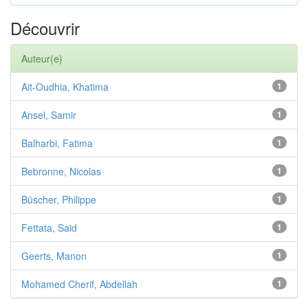
Découvrir
Auteur(e)
Ait-Oudhia, Khatima
1
Ansel, Samir
1
Balharbi, Fatima
1
Bebronne, Nicolas
1
Büscher, Philippe
1
Fettata, Said
1
Geerts, Manon
1
Mohamed Cherif, Abdellah
1