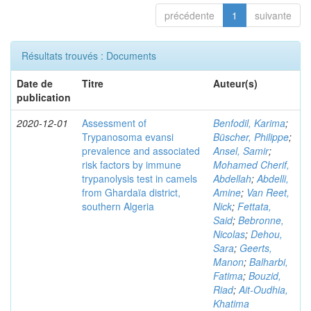
précédente
1
suivante
Résultats trouvés : Documents
Date de
Titre
Auteur(s)
publication
2020-12-01
Assessment of
Benfodil, Karima
;
Trypanosoma evansi
Büscher, Philippe
;
prevalence and associated
Ansel, Samir
;
risk factors by immune
Mohamed Cherif,
trypanolysis test in camels
Abdellah
;
Abdelli,
from Ghardaïa district,
Amine
;
Van Reet,
southern Algeria
Nick
;
Fettata,
Said
;
Bebronne,
Nicolas
;
Dehou,
Sara
;
Geerts,
Manon
;
Balharbi,
Fatima
;
Bouzid,
Riad
;
Ait-Oudhia,
Khatima