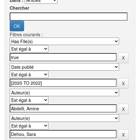
Dans :
Chercher
Filtres courants :