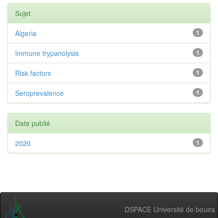
Sujet
Algeria
1
Immune trypanolysis
1
Risk factors
1
Seroprevalence
1
Date publié
2020
1
DSPACE Université de bouira