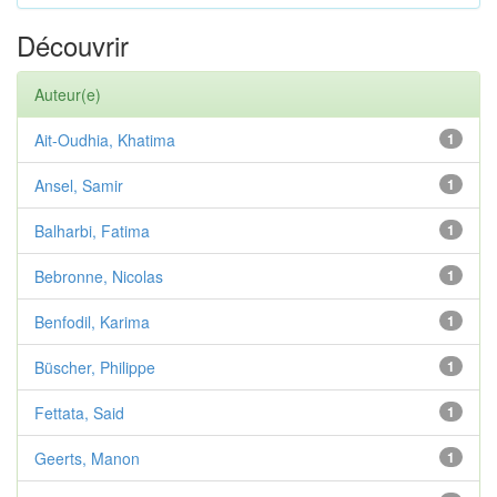
Découvrir
Auteur(e)
Ait-Oudhia, Khatima
1
Ansel, Samir
1
Balharbi, Fatima
1
Bebronne, Nicolas
1
Benfodil, Karima
1
Büscher, Philippe
1
Fettata, Said
1
Geerts, Manon
1