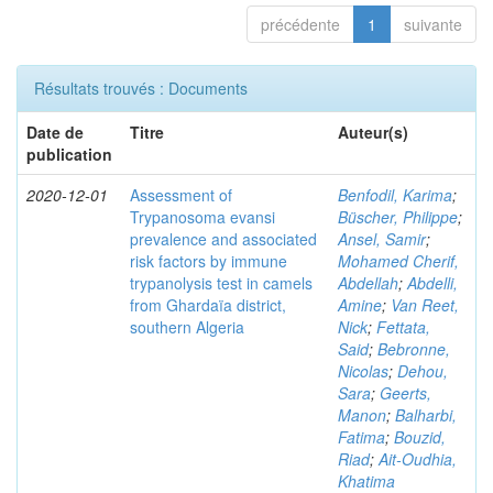
précédente
1
suivante
Résultats trouvés : Documents
Date de
Titre
Auteur(s)
publication
2020-12-01
Assessment of
Benfodil, Karima
;
Trypanosoma evansi
Büscher, Philippe
;
prevalence and associated
Ansel, Samir
;
risk factors by immune
Mohamed Cherif,
trypanolysis test in camels
Abdellah
;
Abdelli,
from Ghardaïa district,
Amine
;
Van Reet,
southern Algeria
Nick
;
Fettata,
Said
;
Bebronne,
Nicolas
;
Dehou,
Sara
;
Geerts,
Manon
;
Balharbi,
Fatima
;
Bouzid,
Riad
;
Ait-Oudhia,
Khatima