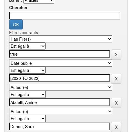
Dans :
Chercher
Filtres courants :