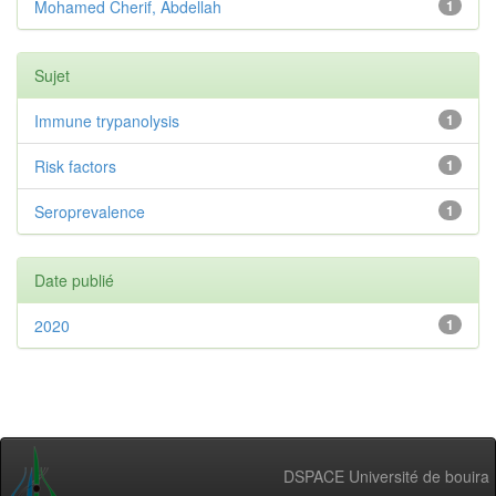
Mohamed Cherif, Abdellah
1
Sujet
Immune trypanolysis
1
Risk factors
1
Seroprevalence
1
Date publié
2020
1
DSPACE Université de bouira