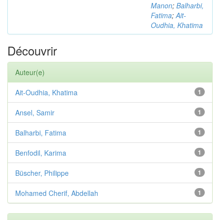
Manon
;
Balharbi,
Fatima
;
Ait-
Oudhia, Khatima
Découvrir
Auteur(e)
Ait-Oudhia, Khatima
1
Ansel, Samir
1
Balharbi, Fatima
1
Benfodil, Karima
1
Büscher, Philippe
1
Mohamed Cherif, Abdellah
1