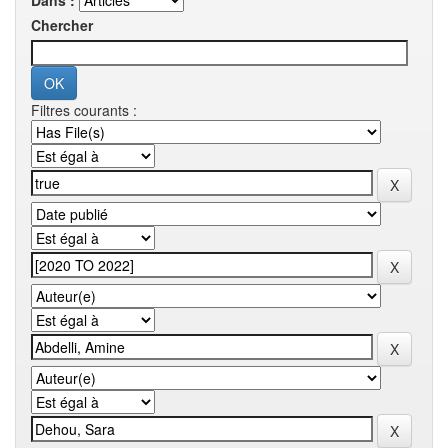
Dans :
Chercher
Filtres courants :