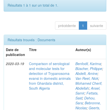
Résultats 1 à 1 sur un total de 1.
précédente
1
suivante
Résultats trouvés : Documents
Date de
Titre
Auteur(s)
publication
2020-03-19
Comparison of serological
Benfodil, Karima
;
and molecular tests for
Büscher, Philippe
;
detection of Trypanosoma
Abdelli, Amine
;
evansi in domestic animals
Van Reet, Nick
;
from Ghardaïa district,
Mohamed Cherif,
South Algeria
Abdellah
;
Ansel,
Samir
;
Fettata,
Said
;
Dehou,
Sara
;
Bebronne,
Nicolas
;
Geerts,