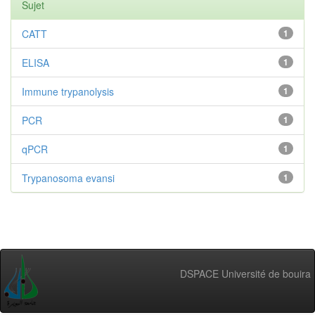
Sujet
CATT
1
ELISA
1
Immune trypanolysis
1
PCR
1
qPCR
1
Trypanosoma evansi
1
DSPACE Université de bouira