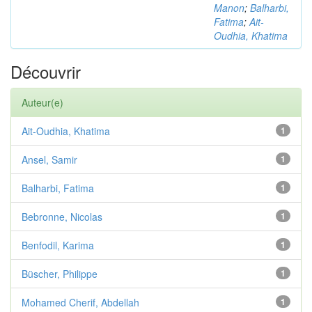
Manon
;
Balharbi,
Fatima
;
Ait-
Oudhia, Khatima
Découvrir
Auteur(e)
Ait-Oudhia, Khatima
1
Ansel, Samir
1
Balharbi, Fatima
1
Bebronne, Nicolas
1
Benfodil, Karima
1
Büscher, Philippe
1
Mohamed Cherif, Abdellah
1