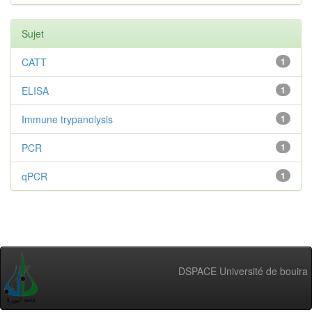
Sujet
CATT
1
ELISA
1
Immune trypanolysis
1
PCR
1
qPCR
1
DSPACE Université de bouira