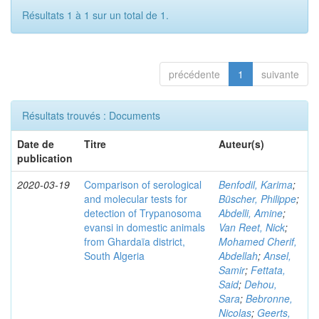
Résultats 1 à 1 sur un total de 1.
précédente
1
suivante
Résultats trouvés : Documents
Date de
Titre
Auteur(s)
publication
2020-03-19
Comparison of serological
Benfodil, Karima
;
and molecular tests for
Büscher, Philippe
;
detection of Trypanosoma
Abdelli, Amine
;
evansi in domestic animals
Van Reet, Nick
;
from Ghardaïa district,
Mohamed Cherif,
South Algeria
Abdellah
;
Ansel,
Samir
;
Fettata,
Said
;
Dehou,
Sara
;
Bebronne,
Nicolas
;
Geerts,