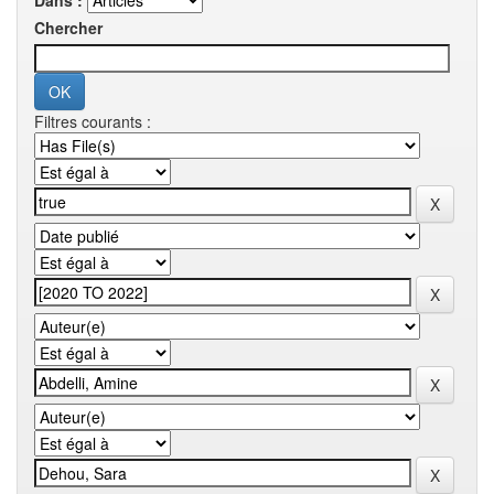
Dans :
Chercher
Filtres courants :