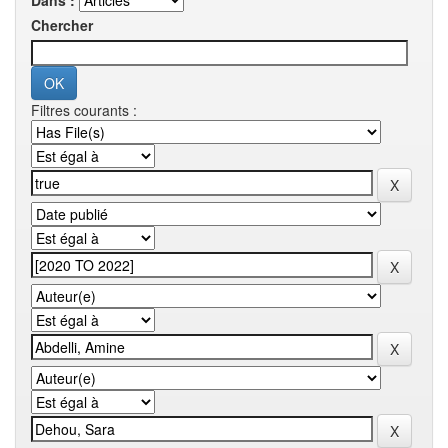
Dans :
Chercher
Filtres courants :