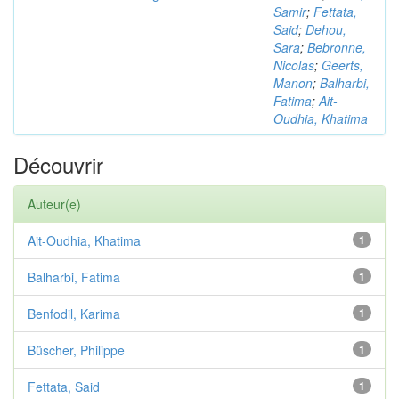
Samir
;
Fettata,
Said
;
Dehou,
Sara
;
Bebronne,
Nicolas
;
Geerts,
Manon
;
Balharbi,
Fatima
;
Ait-
Oudhia, Khatima
Découvrir
Auteur(e)
Ait-Oudhia, Khatima
1
Balharbi, Fatima
1
Benfodil, Karima
1
Büscher, Philippe
1
Fettata, Said
1