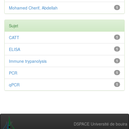
Mohamed Cherif, Abdellah
1
Sujet
CATT
1
ELISA
1
Immune trypanolysis
1
PCR
1
qPCR
1
DSPACE Université de bouira