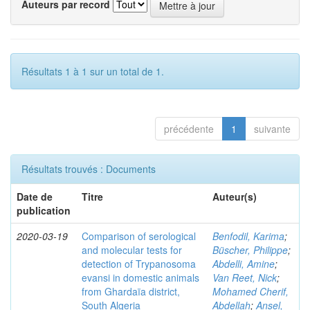
Auteurs par record
Résultats 1 à 1 sur un total de 1.
précédente
1
suivante
Résultats trouvés : Documents
Date de
Titre
Auteur(s)
publication
2020-03-19
Comparison of serological
Benfodil, Karima
;
and molecular tests for
Büscher, Philippe
;
detection of Trypanosoma
Abdelli, Amine
;
evansi in domestic animals
Van Reet, Nick
;
from Ghardaïa district,
Mohamed Cherif,
South Algeria
Abdellah
;
Ansel,