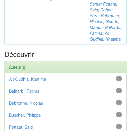
Samir
;
Fettata,
Said
;
Dehou,
Sara
;
Bebronne,
Nicolas
;
Geerts,
Manon
;
Balharbi,
Fatima
;
Ait-
Oudhia, Khatima
Découvrir
Auteur(e)
Ait-Oudhia, Khatima
1
Balharbi, Fatima
1
Bebronne, Nicolas
1
Büscher, Philippe
1
Fettata, Said
1