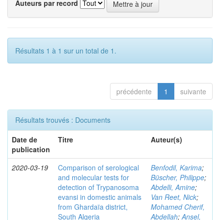
Auteurs par record
Résultats 1 à 1 sur un total de 1.
précédente
1
suivante
Résultats trouvés : Documents
Date de
Titre
Auteur(s)
publication
2020-03-19
Comparison of serological
Benfodil, Karima
;
and molecular tests for
Büscher, Philippe
;
detection of Trypanosoma
Abdelli, Amine
;
evansi in domestic animals
Van Reet, Nick
;
from Ghardaïa district,
Mohamed Cherif,
South Algeria
Abdellah
;
Ansel,