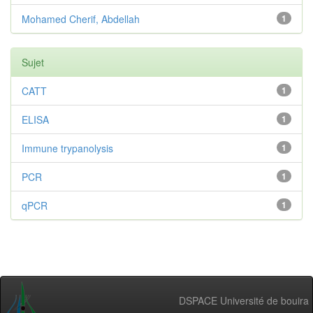
Mohamed Cherif, Abdellah
1
Sujet
CATT
1
ELISA
1
Immune trypanolysis
1
PCR
1
qPCR
1
DSPACE Université de bouira