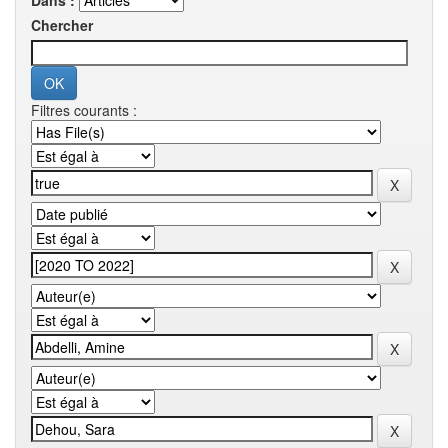
Dans :
Chercher
Filtres courants :