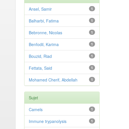
Ansel, Samir
1
Balharbi, Fatima
1
Bebronne, Nicolas
1
Benfodil, Karima
1
Bouzid, Riad
1
Fettata, Said
1
Mohamed Cherif, Abdellah
1
Sujet
Camels
1
Immune trypanolysis
1