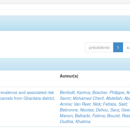
précédente
1
s
Auteur(s)
evalence and associated risk
Benfodil, Karima
;
Büscher, Philippe
;
A
 camels from Ghardaïa district,
Samir
;
Mohamed Cherif, Abdellah
;
Abd
Amine
;
Van Reet, Nick
;
Fettata, Said
;
Bebronne, Nicolas
;
Dehou, Sara
;
Geer
Manon
;
Balharbi, Fatima
;
Bouzid, Ria
Oudhia, Khatima