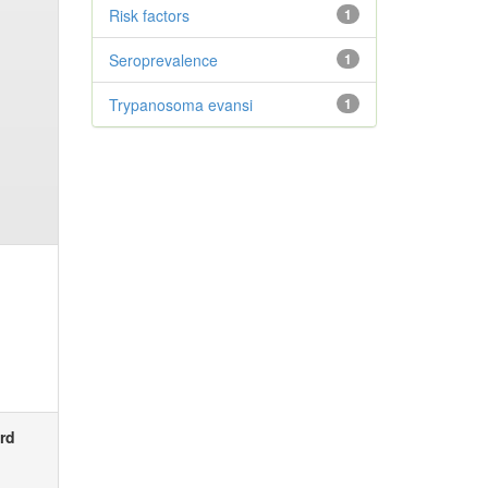
Risk factors
1
Seroprevalence
1
Trypanosoma evansi
1
rd