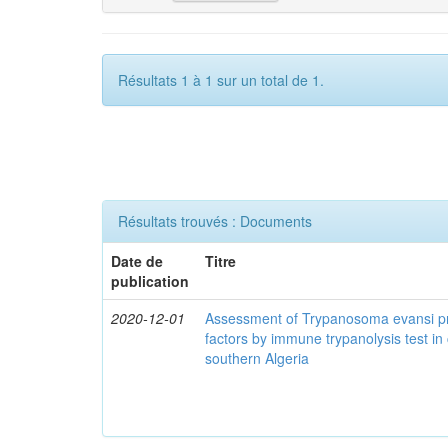
Résultats 1 à 1 sur un total de 1.
Résultats trouvés : Documents
Date de
Titre
publication
2020-12-01
Assessment of Trypanosoma evansi pr
factors by immune trypanolysis test in
southern Algeria