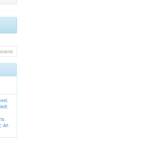
uivante
nsel,
elli,
ts,
d
;
Ait-