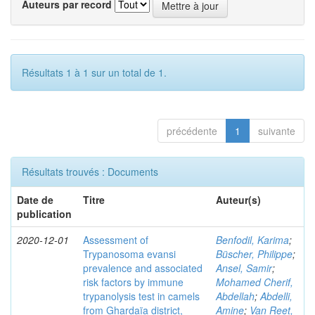
Auteurs par record
Résultats 1 à 1 sur un total de 1.
précédente
1
suivante
Résultats trouvés : Documents
Date de
Titre
Auteur(s)
publication
2020-12-01
Assessment of
Benfodil, Karima
;
Trypanosoma evansi
Büscher, Philippe
;
prevalence and associated
Ansel, Samir
;
risk factors by immune
Mohamed Cherif,
trypanolysis test in camels
Abdellah
;
Abdelli,
from Ghardaïa district,
Amine
;
Van Reet,