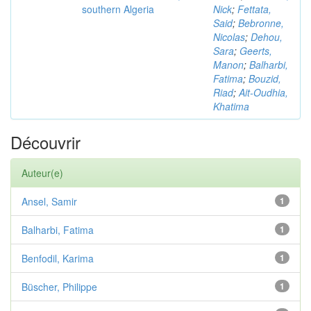
southern Algeria
Nick
;
Fettata,
Said
;
Bebronne,
Nicolas
;
Dehou,
Sara
;
Geerts,
Manon
;
Balharbi,
Fatima
;
Bouzid,
Riad
;
Ait-Oudhia,
Khatima
Découvrir
Auteur(e)
Ansel, Samir
1
Balharbi, Fatima
1
Benfodil, Karima
1
Büscher, Philippe
1