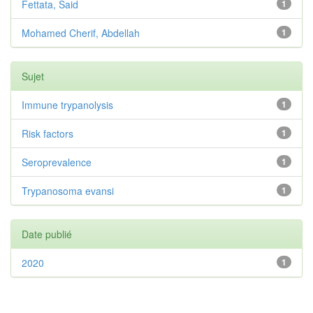
Fettata, Said
1
Mohamed Cherif, Abdellah
1
Sujet
Immune trypanolysis
1
Risk factors
1
Seroprevalence
1
Trypanosoma evansi
1
Date publié
2020
1