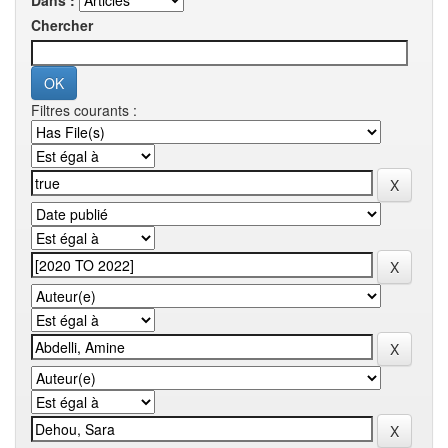
Dans :
Chercher
Filtres courants :