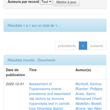
Auteurs par record
Résultats 1 à 1 sur un total de 1.
précédente
1
suivante
Résultats trouvés : Documents
Date de
Titre
Auteur(s)
publication
2020-12-01
Assessment of
Benfodil, Karima
;
Trypanosoma evansi
Büscher, Philippe
;
prevalence and associated
Ansel, Samir
;
risk factors by immune
Mohamed Cherif,
trypanolysis test in camels
Abdellah
;
Abdelli,
from Ghardaïa district,
Amine
;
Van Reet,