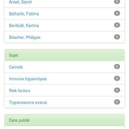
Ansel, Samir
1
Balharbi, Fatima
1
Benfodil, Karima
1
Büscher, Philippe
1
Sujet
Camels
1
Immune trypanolysis
1
Risk factors
1
Trypanosoma evansi
1
Date publié