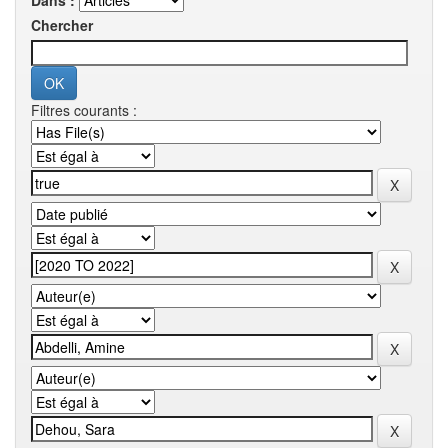
Dans :
Chercher
Filtres courants :