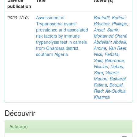
Date de
Titre
Auteur(s)
publication
2020-12-01
Assessment of
Benfodil, Karima
;
Trypanosoma evansi
Büscher, Philippe
;
prevalence and associated
Ansel, Samir
;
risk factors by immune
Mohamed Cherif,
trypanolysis test in camels
Abdellah
;
Abdelli,
from Ghardaïa district,
Amine
;
Van Reet,
southern Algeria
Nick
;
Fettata,
Said
;
Bebronne,
Nicolas
;
Dehou,
Sara
;
Geerts,
Manon
;
Balharbi,
Fatima
;
Bouzid,
Riad
;
Ait-Oudhia,
Khatima
Découvrir
Auteur(e)