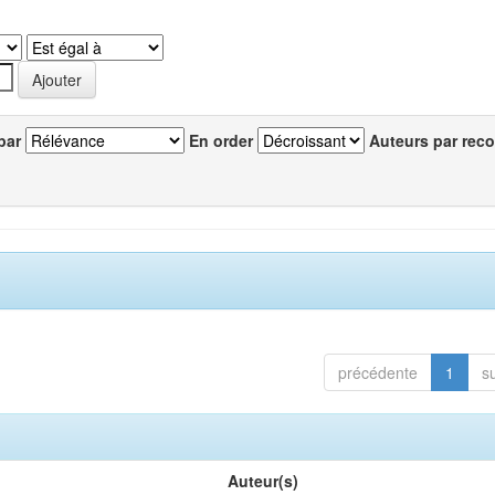
par
En order
Auteurs par reco
précédente
1
s
Auteur(s)