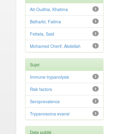
Ait-Oudhia, Khatima
1
Balharbi, Fatima
1
Fettata, Said
1
Mohamed Cherif, Abdellah
1
Sujet
Immune trypanolysis
1
Risk factors
1
Seroprevalence
1
Trypanosoma evansi
1
Date publié