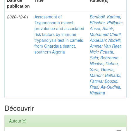
Date de
Titre
Auteur(s)
publication
2020-12-01
Assessment of
Benfodil, Karima
;
Trypanosoma evansi
Büscher, Philippe
;
prevalence and associated
Ansel, Samir
;
risk factors by immune
Mohamed Cherif,
trypanolysis test in camels
Abdellah
;
Abdelli,
from Ghardaïa district,
Amine
;
Van Reet,
southern Algeria
Nick
;
Fettata,
Said
;
Bebronne,
Nicolas
;
Dehou,
Sara
;
Geerts,
Manon
;
Balharbi,
Fatima
;
Bouzid,
Riad
;
Ait-Oudhia,
Khatima
Découvrir
Auteur(e)