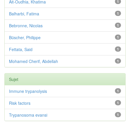
Ait-Oudhia, Khatima
1
Balharbi, Fatima
1
Bebronne, Nicolas
1
Büscher, Philippe
1
Fettata, Said
1
Mohamed Cherif, Abdellah
1
Sujet
Immune trypanolysis
1
Risk factors
1
Trypanosoma evansi
1