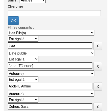
Dans :
Chercher
Filtres courants :