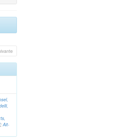
uivante
nsel,
elli,
ts,
d
;
Ait-