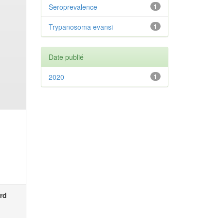
Seroprevalence
1
Trypanosoma evansi
1
Date publié
2020
1
rd