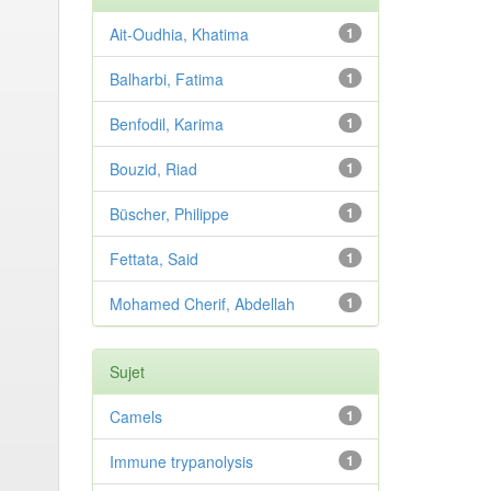
Ait-Oudhia, Khatima
1
Balharbi, Fatima
1
Benfodil, Karima
1
Bouzid, Riad
1
Büscher, Philippe
1
Fettata, Said
1
Mohamed Cherif, Abdellah
1
Sujet
Camels
1
Immune trypanolysis
1