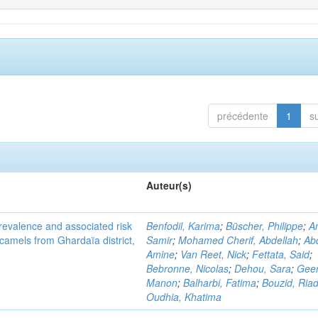
précédente
1
s
Auteur(s)
evalence and associated risk
Benfodil, Karima
;
Büscher, Philippe
;
A
 camels from Ghardaïa district,
Samir
;
Mohamed Cherif, Abdellah
;
Abd
Amine
;
Van Reet, Nick
;
Fettata, Said
;
Bebronne, Nicolas
;
Dehou, Sara
;
Geer
Manon
;
Balharbi, Fatima
;
Bouzid, Ria
Oudhia, Khatima