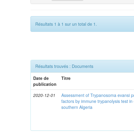
Résultats 1 à 1 sur un total de 1.
Résultats trouvés : Documents
Date de
Titre
publication
2020-12-01
Assessment of Trypanosoma evansi pr
factors by immune trypanolysis test in
southern Algeria