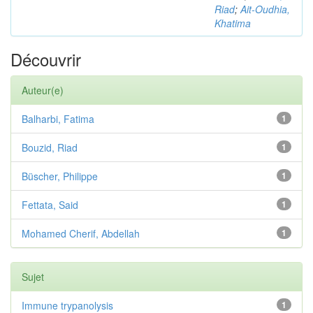
Riad
;
Ait-Oudhia,
Khatima
Découvrir
Auteur(e)
Balharbi, Fatima
1
Bouzid, Riad
1
Büscher, Philippe
1
Fettata, Said
1
Mohamed Cherif, Abdellah
1
Sujet
Immune trypanolysis
1