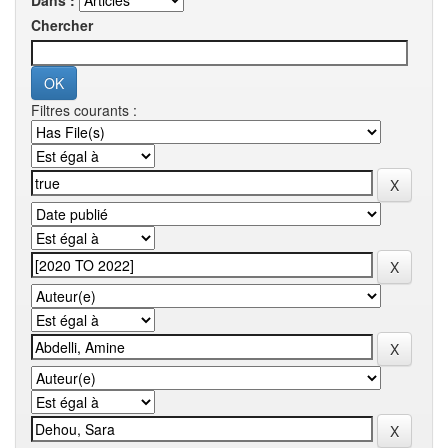
Dans :
Chercher
Filtres courants :