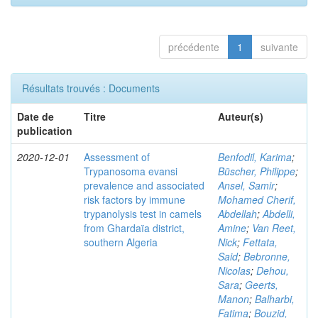
précédente
1
suivante
Résultats trouvés : Documents
Date de
Titre
Auteur(s)
publication
2020-12-01
Assessment of
Benfodil, Karima
;
Trypanosoma evansi
Büscher, Philippe
;
prevalence and associated
Ansel, Samir
;
risk factors by immune
Mohamed Cherif,
trypanolysis test in camels
Abdellah
;
Abdelli,
from Ghardaïa district,
Amine
;
Van Reet,
southern Algeria
Nick
;
Fettata,
Said
;
Bebronne,
Nicolas
;
Dehou,
Sara
;
Geerts,
Manon
;
Balharbi,
Fatima
;
Bouzid,