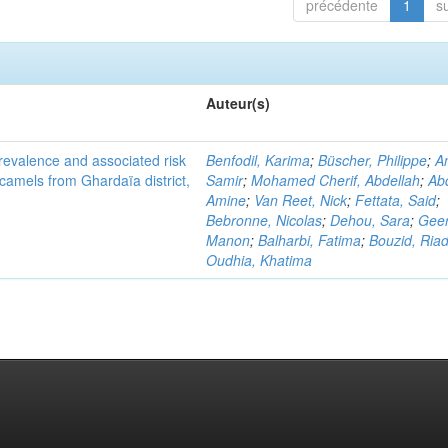
précédente
1
s
Auteur(s)
evalence and associated risk
Benfodil, Karima
;
Büscher, Philippe
;
A
 camels from Ghardaïa district,
Samir
;
Mohamed Cherif, Abdellah
;
Abd
Amine
;
Van Reet, Nick
;
Fettata, Said
;
Bebronne, Nicolas
;
Dehou, Sara
;
Geer
Manon
;
Balharbi, Fatima
;
Bouzid, Ria
Oudhia, Khatima