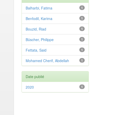
Balharbi, Fatima
1
Benfodil, Karima
1
Bouzid, Riad
1
Büscher, Philippe
1
Fettata, Said
1
Mohamed Cherif, Abdellah
1
Date publié
2020
1