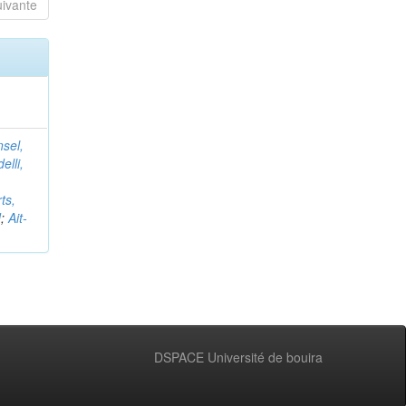
uivante
nsel,
elli,
ts,
d
;
Ait-
DSPACE Université de bouira