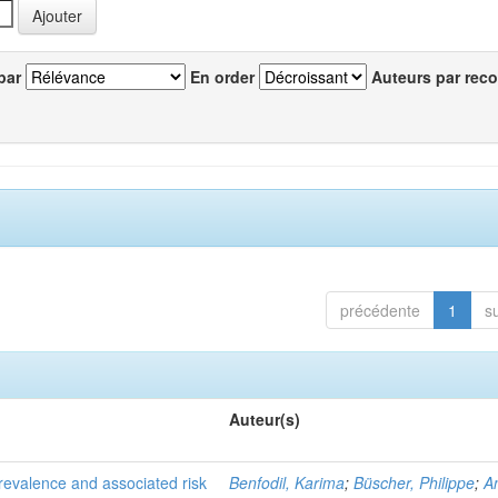
par
En order
Auteurs par reco
précédente
1
s
Auteur(s)
evalence and associated risk
Benfodil, Karima
;
Büscher, Philippe
;
A