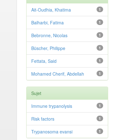
Ait-Oudhia, Khatima
1
Balharbi, Fatima
1
Bebronne, Nicolas
1
Büscher, Philippe
1
Fettata, Said
1
Mohamed Cherif, Abdellah
1
Sujet
Immune trypanolysis
1
Risk factors
1
Trypanosoma evansi
1