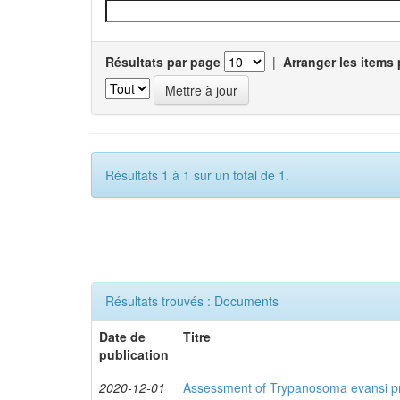
Résultats par page
|
Arranger les items 
Résultats 1 à 1 sur un total de 1.
Résultats trouvés : Documents
Date de
Titre
publication
2020-12-01
Assessment of Trypanosoma evansi pr