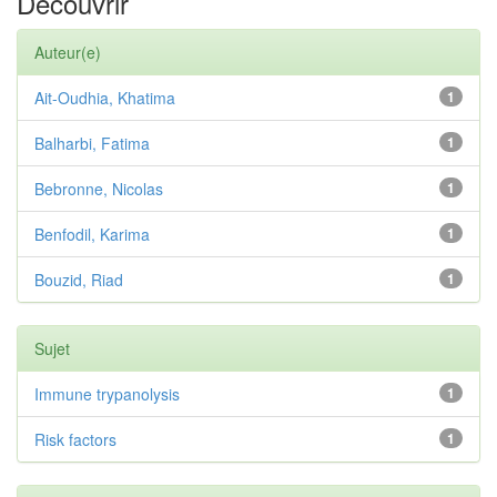
Découvrir
Auteur(e)
Ait-Oudhia, Khatima
1
Balharbi, Fatima
1
Bebronne, Nicolas
1
Benfodil, Karima
1
Bouzid, Riad
1
Sujet
Immune trypanolysis
1
Risk factors
1