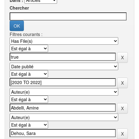
Dans :
Chercher
Filtres courants :