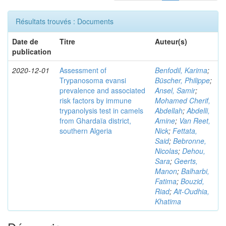
Résultats trouvés : Documents
Date de
Titre
Auteur(s)
publication
2020-12-01
Assessment of
Benfodil, Karima
;
Trypanosoma evansi
Büscher, Philippe
;
prevalence and associated
Ansel, Samir
;
risk factors by immune
Mohamed Cherif,
trypanolysis test in camels
Abdellah
;
Abdelli,
from Ghardaïa district,
Amine
;
Van Reet,
southern Algeria
Nick
;
Fettata,
Said
;
Bebronne,
Nicolas
;
Dehou,
Sara
;
Geerts,
Manon
;
Balharbi,
Fatima
;
Bouzid,
Riad
;
Ait-Oudhia,
Khatima