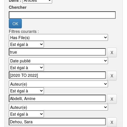
Dans :
Chercher
Filtres courants :