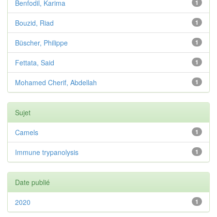
Benfodil, Karima
1
Bouzid, Riad
1
Büscher, Philippe
1
Fettata, Said
1
Mohamed Cherif, Abdellah
1
Sujet
Camels
1
Immune trypanolysis
1
Date publié
2020
1