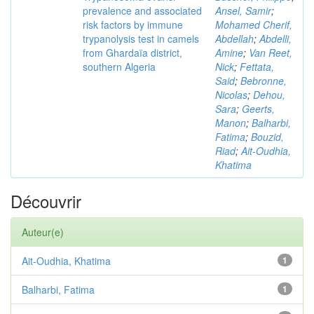
prevalence and associated
Ansel, Samir
;
risk factors by immune
Mohamed Cherif,
trypanolysis test in camels
Abdellah
;
Abdelli,
from Ghardaïa district,
Amine
;
Van Reet,
southern Algeria
Nick
;
Fettata,
Said
;
Bebronne,
Nicolas
;
Dehou,
Sara
;
Geerts,
Manon
;
Balharbi,
Fatima
;
Bouzid,
Riad
;
Ait-Oudhia,
Khatima
Découvrir
Auteur(e)
Ait-Oudhia, Khatima
1
Balharbi, Fatima
1