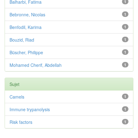
Balharbi, Fatima
1
Bebronne, Nicolas
1
Benfodil, Karima
1
Bouzid, Riad
1
Büscher, Philippe
1
Mohamed Cherif, Abdellah
1
Sujet
Camels
1
Immune trypanolysis
1
Risk factors
1