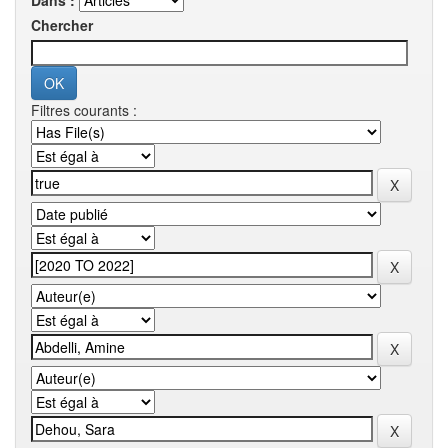
Dans :
Chercher
Filtres courants :