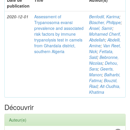
Date de
Titre
Auteur(s)
publication
2020-12-01
Assessment of
Benfodil, Karima
;
Trypanosoma evansi
Büscher, Philippe
;
prevalence and associated
Ansel, Samir
;
risk factors by immune
Mohamed Cherif,
trypanolysis test in camels
Abdellah
;
Abdelli,
from Ghardaïa district,
Amine
;
Van Reet,
southern Algeria
Nick
;
Fettata,
Said
;
Bebronne,
Nicolas
;
Dehou,
Sara
;
Geerts,
Manon
;
Balharbi,
Fatima
;
Bouzid,
Riad
;
Ait-Oudhia,
Khatima
Découvrir
Auteur(e)