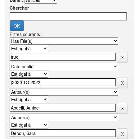
Dans :
Chercher
Filtres courants :