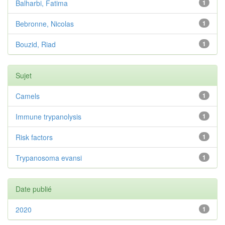
Balharbi, Fatima
1
Bebronne, Nicolas
1
Bouzid, Riad
1
Sujet
Camels
1
Immune trypanolysis
1
Risk factors
1
Trypanosoma evansi
1
Date publié
2020
1