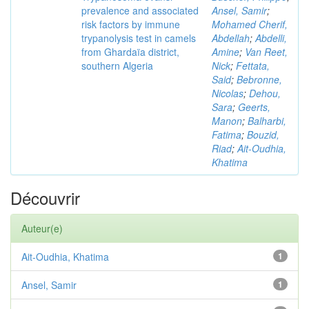
prevalence and associated
Ansel, Samir
;
risk factors by immune
Mohamed Cherif,
trypanolysis test in camels
Abdellah
;
Abdelli,
from Ghardaïa district,
Amine
;
Van Reet,
southern Algeria
Nick
;
Fettata,
Said
;
Bebronne,
Nicolas
;
Dehou,
Sara
;
Geerts,
Manon
;
Balharbi,
Fatima
;
Bouzid,
Riad
;
Ait-Oudhia,
Khatima
Découvrir
Auteur(e)
Ait-Oudhia, Khatima
1
Ansel, Samir
1