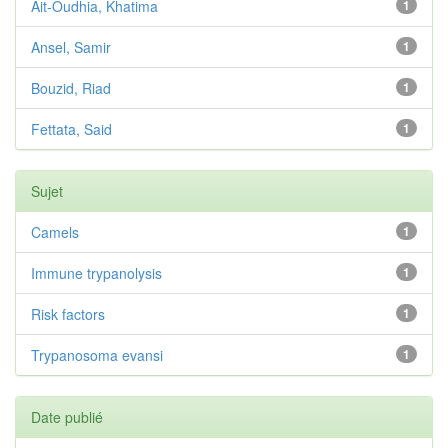
Ait-Oudhia, Khatima
1
Ansel, Samir
1
Bouzid, Riad
1
Fettata, Said
1
Sujet
Camels
1
Immune trypanolysis
1
Risk factors
1
Trypanosoma evansi
1
Date publié