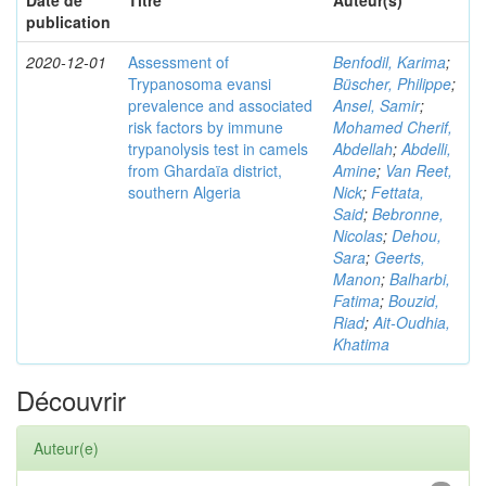
Date de
Titre
Auteur(s)
publication
2020-12-01
Assessment of
Benfodil, Karima
;
Trypanosoma evansi
Büscher, Philippe
;
prevalence and associated
Ansel, Samir
;
risk factors by immune
Mohamed Cherif,
trypanolysis test in camels
Abdellah
;
Abdelli,
from Ghardaïa district,
Amine
;
Van Reet,
southern Algeria
Nick
;
Fettata,
Said
;
Bebronne,
Nicolas
;
Dehou,
Sara
;
Geerts,
Manon
;
Balharbi,
Fatima
;
Bouzid,
Riad
;
Ait-Oudhia,
Khatima
Découvrir
Auteur(e)