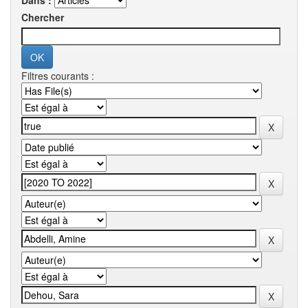
Dans :
Chercher
Filtres courants :