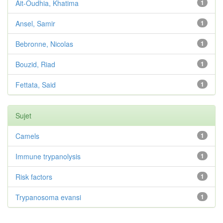
Ait-Oudhia, Khatima
1
Ansel, Samir
1
Bebronne, Nicolas
1
Bouzid, Riad
1
Fettata, Said
1
Sujet
Camels
1
Immune trypanolysis
1
Risk factors
1
Trypanosoma evansi
1