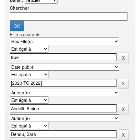
Dans :
Chercher
Filtres courants :