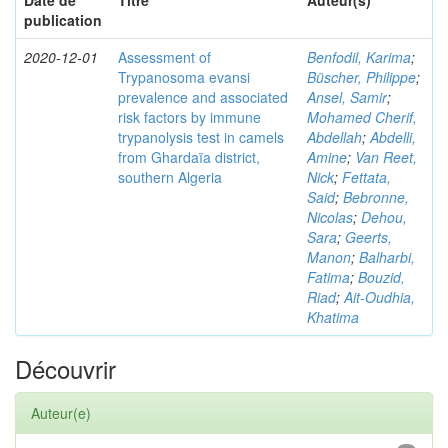
Date de
Titre
Auteur(s)
publication
2020-12-01
Assessment of
Benfodil, Karima
;
Trypanosoma evansi
Büscher, Philippe
;
prevalence and associated
Ansel, Samir
;
risk factors by immune
Mohamed Cherif,
trypanolysis test in camels
Abdellah
;
Abdelli,
from Ghardaïa district,
Amine
;
Van Reet,
southern Algeria
Nick
;
Fettata,
Said
;
Bebronne,
Nicolas
;
Dehou,
Sara
;
Geerts,
Manon
;
Balharbi,
Fatima
;
Bouzid,
Riad
;
Ait-Oudhia,
Khatima
Découvrir
Auteur(e)